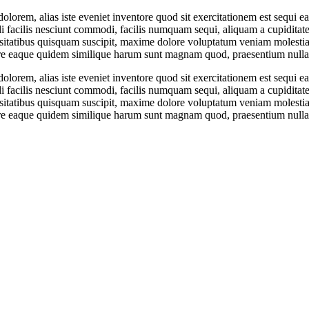
olorem, alias iste eveniet inventore quod sit exercitationem est sequi 
ndi facilis nesciunt commodi, facilis numquam sequi, aliquam a cupiditat
sitatibus quisquam suscipit, maxime dolore voluptatum veniam molestias
re eaque quidem similique harum sunt magnam quod, praesentium nulla i
olorem, alias iste eveniet inventore quod sit exercitationem est sequi 
ndi facilis nesciunt commodi, facilis numquam sequi, aliquam a cupiditat
sitatibus quisquam suscipit, maxime dolore voluptatum veniam molestias
re eaque quidem similique harum sunt magnam quod, praesentium nulla i